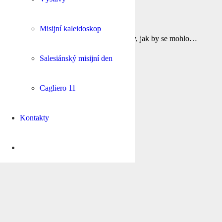
7. 4. 2022
Nezařazené
Misijní kaleidoskop
Název článku nepochází z Disnyeho dílny, jak by se mohlo…
ČÍST VÍCE
Salesiánský misijní den
Cagliero 11
Kontakty