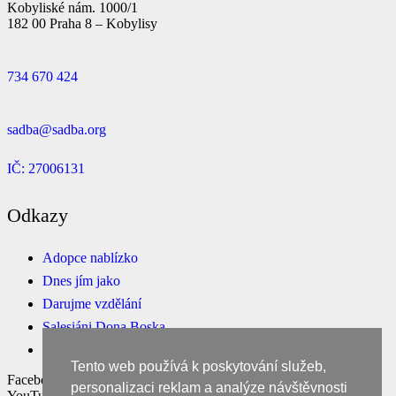
Kobyliské nám. 1000/1
182 00 Praha 8 – Kobylisy
734 670 424
sadba@sadba.org
IČ: 27006131
Odkazy
Adopce nablízko
Dnes jím jako
Darujme vzdělání
Salesiáni Dona Boska
E-shop
Tento web používá k poskytování služeb,
Facebook
personalizaci reklam a analýze návštěvnosti
YouTube