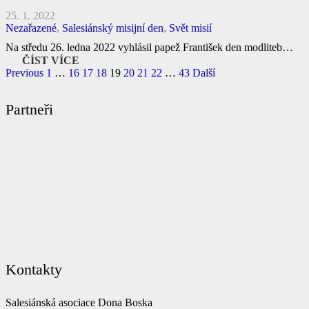
25. 1. 2022
Nezařazené
,
Salesiánský misijní den
,
Svět misií
Na středu 26. ledna 2022 vyhlásil papež František den modliteb…
ČÍST VÍCE
Previous
1
…
16
17
18
19
20
21
22
…
43
Další
Partneři
Kontakty
Salesiánská asociace Dona Boska