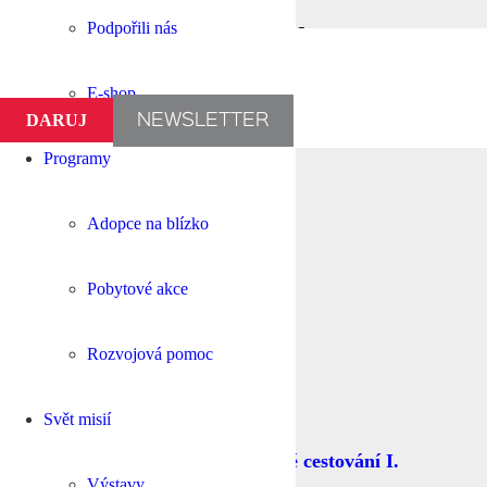
Aktuality
Podpořili nás
E-shop
DARUJ
NEWSLETTER
Programy
Adopce na blízko
Pobytové akce
Rozvojová pomoc
Svět misií
Majda, Králka a Popopo – africké cestování I.
Výstavy