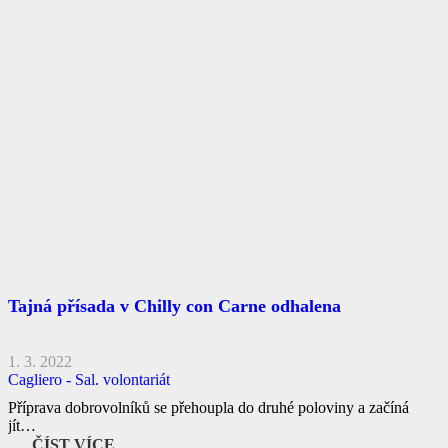
Tajná přísada v Chilly con Carne odhalena
1. 3. 2022
Cagliero - Sal. volontariát
Příprava dobrovolníků se přehoupla do druhé poloviny a začíná
jít…
ČÍST VÍCE