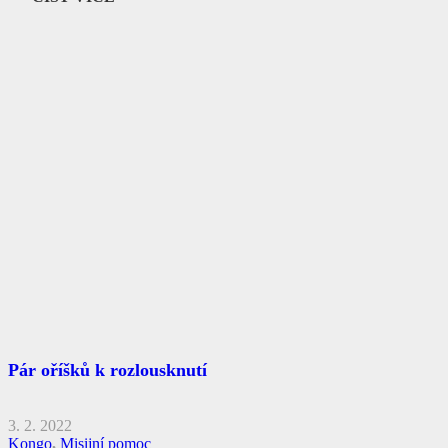
Pár oříšků k rozlousknutí
3. 2. 2022
Kongo
,
Misijní pomoc