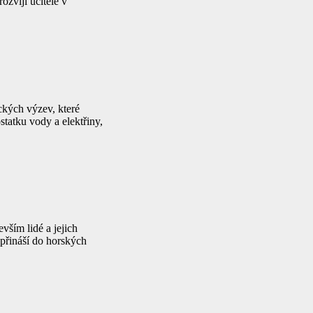
ozvíjí učitele v
ckých výzev, které
tatku vody a elektřiny,
vším lidé a jejich
 přináší do horských