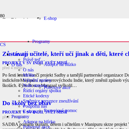
Misijní pomoc
E-shop
Programy
CS
Zůstávají učitelé, kteří učí jinak a děti, které
Aktuality
Právě teď…
PROJEKT V SV INDII
,
SVĚT MISIÍ
Adopce na blízko
O nás
před 4 měsíce
O nás
Po šesti letech končí projekt Sadby a tamější partnerské organizace
Média
indickém Manipuru na severovýchodu Indie, který změnil způsob v
Výroční zprávy
školách. Tým Bosco Mangaal vyškolil…
Naše stanovy
Pobytové akce
Řídící orgány spolku
Etické kodexy
Směrnice prevence zneužívání
Do školy bez obav
Podpořili nás
Rozvojová pomoc
E-shop
PROJEKT V SV INDII
,
SVĚT MISIÍ
Programy
před 7 měsíců
Adopce na blízko
SADBA pomáhá školám, dětem i učitelům v Manipuru skrze projekt V
Pobytové akce