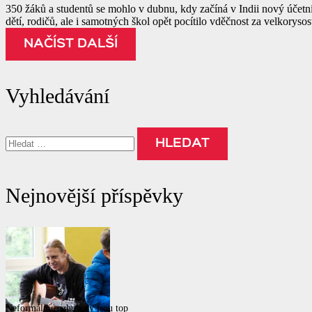
350 žáků a studentů se mohlo v dubnu, kdy začíná v Indii nový účetn
dětí, rodičů, ale i samotných škol opět pocítilo vděčnost za velkorys
NAČÍST DALŠÍ
Vyhledávání
Vyhledávání
Nejnovější příspěvky
Neformální rozhovory jsou top