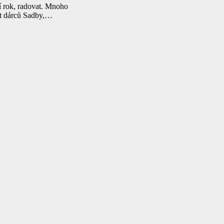
í rok, radovat. Mnoho
ost dárců Sadby,…