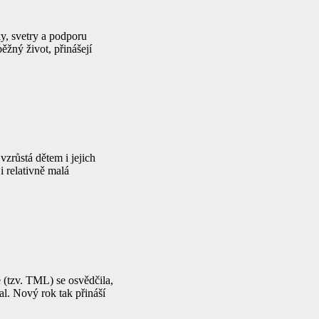
y, svetry a podporu
ěžný život, přinášejí
zrůstá dětem i jejich
i relativně malá
 (tzv. TML) se osvědčila,
l. Nový rok tak přináší