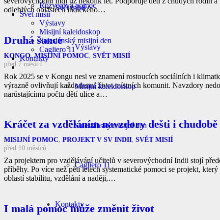
severovýchodní Indi už několik let. Podporuje děti z chudých rodin a r
Rozvojová pomoc
Svět misií
odlehlých oblastech indického…
Svět misií
Výstavy
Misijní kaleidoskop
Druhá šance
Salesiánský misijní den
Výstavy
Cagliero 11
KONGO
,
MISIJNÍ POMOC
,
SVĚT MISIÍ
Kontakty
před 7 měsíců
Rok 2025 se v Kongu nesl ve znamení rostoucích sociálních i klimati
výrazně ovlivňují každodenní život místních komunit. Navzdory nedos
Misijní kaleidoskop
narůstajícímu počtu dětí ulice a…
Kráčet za vzděláním navzdory dešti i chudobě
Salesiánský misijní den
MISIJNÍ POMOC
,
PROJEKT V SV INDII
,
SVĚT MISIÍ
před 10 měsíců
Za projektem pro vzdělávání učitelů v severovýchodní Indii stojí přede
Cagliero 11
příběhy. Po více než pěti letech systematické pomoci se projekt, který
oblastí stabilitu, vzdělání a naději,…
Kontakty
I malá pomoc může změnit život