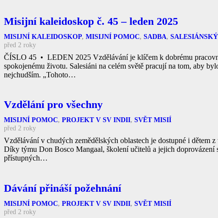
Misijní kaleidoskop č. 45 – leden 2025
MISIJNÍ KALEIDOSKOP
,
MISIJNÍ POMOC
,
SADBA
,
SALESIÁNSKÝ
před 2 roky
ČÍSLO 45 • LEDEN 2025 Vzdělávání je klíčem k dobrému pracovní
spokojenému životu. Salesiáni na celém světě pracují na tom, aby byl
nejchudším. „Tohoto…
Vzdělání pro všechny
MISIJNÍ POMOC
,
PROJEKT V SV INDII
,
SVĚT MISIÍ
před 2 roky
Vzdělávání v chudých zemědělských oblastech je dostupné i dětem z 
Díky týmu Don Bosco Mangaal, školení učitelů a jejich doprovázení se
přístupných…
Dávání přináší požehnání
MISIJNÍ POMOC
,
PROJEKT V SV INDII
,
SVĚT MISIÍ
před 2 roky