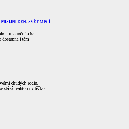
 MISIJNÍ DEN
,
SVĚT MISIÍ
mu uplatnění a ke
o dostupné i těm
velmi chudých rodin.
 stává realitou i v těžko