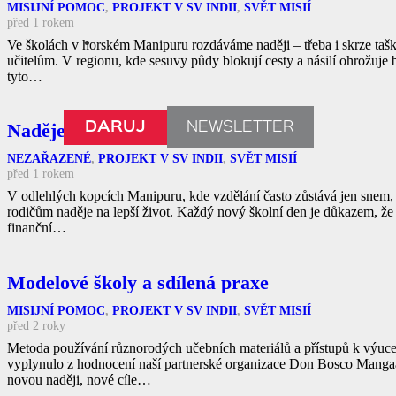
MISIJNÍ POMOC
,
PROJEKT V SV INDII
,
SVĚT MISIÍ
před 1 rokem
Ve školách v horském Manipuru rozdáváme naději – třeba i skrze tašk
učitelům. V regionu, kde sesuvy půdy blokují cesty a násilí ohrožuje b
tyto…
Naděje roste s každým úsměvem
DARUJ
NEWSLETTER
NEZAŘAZENÉ
,
PROJEKT V SV INDII
,
SVĚT MISIÍ
před 1 rokem
V odlehlých kopcích Manipuru, kde vzdělání často zůstává jen snem, v
rodičům naděje na lepší život. Každý nový školní den je důkazem, že 
finanční…
Modelové školy a sdílená praxe
MISIJNÍ POMOC
,
PROJEKT V SV INDII
,
SVĚT MISIÍ
před 2 roky
Metoda používání různorodých učebních materiálů a přístupů k výuce
vyplynulo z hodnocení naší partnerské organizace Don Bosco Mangaa
novou naději, nové cíle…