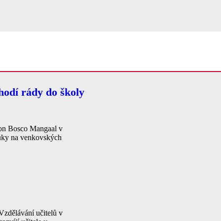
 chodí rády do školy
 Don Bosco Mangaal v
ýuky na venkovských
zdělávání učitelů v