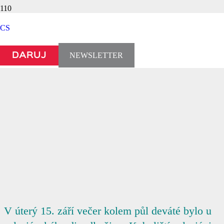
CS
NEWSLETTER
DARUJ
V úterý 15. září večer kolem půl deváté bylo u