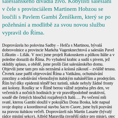
salesiánského divadla živo. Kobyliští salesiáni
v čele s provinciálem Martinem Hobzou se
loučili s Pavlem Gambi Ženíškem, který se po
požehnání a modlitbě za svou novou službu
vypravil do Říma.
Doprovázela ho polovina Sadby – Helča s Martinou, bývalá
dobrovolnice a provincie Markéta Vagenknechtová a salesián Pavel
Liškutin – Lišák. V noci jsme projeli Rakouskem a půlkou Itálie a v
poledne dorazili do Říma. Po vybalení krabic a sudů s pivem, jež
sklidily aplaus, a obědě, jsme prošli část salesiánského domu.
Objevili jsme tam pro nás neznámá a krásná zákoutí – zvláště terasu.
Čtvrtek zase patřil objevování Říma a Vatikánu, ochutnávání
zmrzliny a odolávání všemožným italským naháněčům a prodejcům.
Řím byl díky epidemii téměř bez turistů, nikde nebyly žádné fronty
ani kolony. Roušky se v Římě berou vážně zejména přes den, ve
večerních a nočních hodinách je vir pravděpodobně neaktivní,
soudě dle četných hloučků rozjařených Italů…. Po večerní mši
svaté, kterou Gambi sloužil v pokojíčku Dona Boska, kde napsal
svoje dopisy a koordinoval stavbu
Sacro Cuore
, jsme byli pozváni
na pravou italskou večeři. Doprovázeli nás Martin Lasarte (bývalý
rádce misijní sekce), Alfréd Maravilla (nynější rádce pro misie), otec