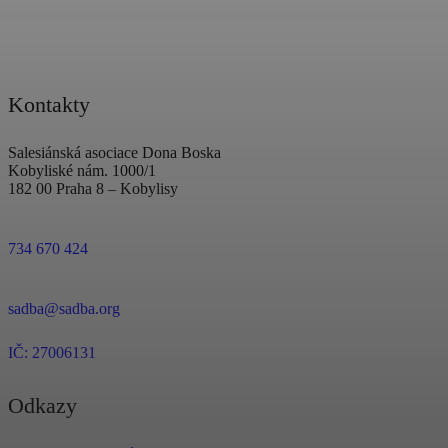
Kontakty
Salesiánská asociace Dona Boska
Kobyliské nám. 1000/1
182 00 Praha 8 – Kobylisy
734 670 424
sadba@sadba.org
IČ: 27006131
Odkazy