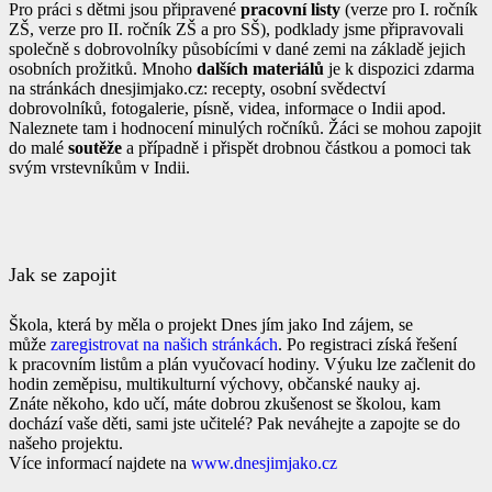
Pro práci s dětmi jsou připravené
pracovní listy
(verze pro I. ročník
ZŠ, verze pro II. ročník ZŠ a pro SŠ), podklady jsme připravovali
společně s dobrovolníky působícími v dané zemi na základě jejich
osobních prožitků. Mnoho
dalších materiálů
je k dispozici zdarma
na stránkách dnesjimjako.cz: recepty, osobní svědectví
dobrovolníků, fotogalerie, písně, videa, informace o Indii apod.
Naleznete tam i hodnocení minulých ročníků. Žáci se mohou zapojit
do malé
soutěže
a případně i přispět drobnou částkou a pomoci tak
svým vrstevníkům v Indii.
Jak se zapojit
Škola, která by měla o projekt Dnes jím jako Ind zájem, se
může
zaregistrovat na našich stránkách
. Po registraci získá řešení
k pracovním listům a plán vyučovací hodiny. Výuku lze začlenit do
hodin zeměpisu, multikulturní výchovy, občanské nauky aj.
Znáte někoho, kdo učí, máte dobrou zkušenost se školou, kam
dochází vaše děti, sami jste učitelé? Pak neváhejte a zapojte se do
našeho projektu.
Více informací najdete na
www.dnesjimjako.cz