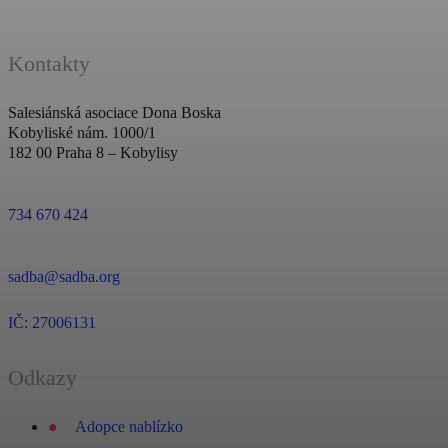
Kontakty
Salesiánská asociace Dona Boska
Kobyliské nám. 1000/1
182 00 Praha 8 – Kobylisy
734 670 424
sadba@sadba.org
IČ: 27006131
Odkazy
Adopce nablízko