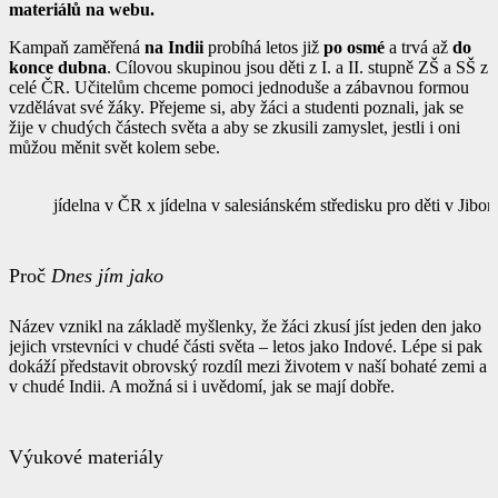
materiálů na webu.
Kampaň zaměřená
na Indii
probíhá letos již
po osmé
a trvá až
do
konce dubna
. Cílovou skupinou jsou děti z I. a II. stupně ZŠ a SŠ z
celé ČR. Učitelům chceme pomoci jednoduše a zábavnou formou
vzdělávat své žáky. Přejeme si, aby žáci a studenti poznali, jak se
žije v chudých částech světa a aby se zkusili zamyslet, jestli i oni
můžou měnit svět kolem sebe.
jídelna v ČR x jídelna v salesiánském středisku pro děti v Jibon
Proč
Dnes jím jako
Název vznikl na základě myšlenky, že žáci zkusí jíst jeden den jako
jejich vrstevníci v chudé části světa – letos jako Indové. Lépe si pak
dokáží představit obrovský rozdíl mezi životem v naší bohaté zemi a
v chudé Indii. A možná si i uvědomí, jak se mají dobře.
Výukové materiály