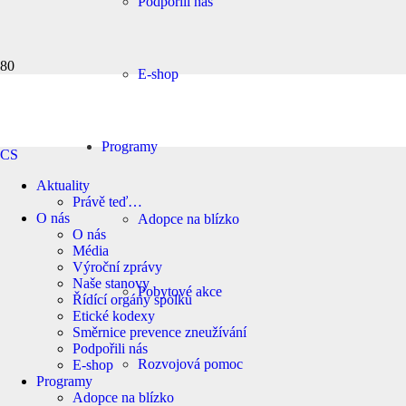
Podpořili nás
E-shop
Programy
CS
Aktuality
Právě teď…
O nás
Adopce na blízko
O nás
Média
Výroční zprávy
Naše stanovy
Pobytové akce
Řídící orgány spolku
Etické kodexy
Směrnice prevence zneužívání
Podpořili nás
Rozvojová pomoc
E-shop
Programy
Adopce na blízko