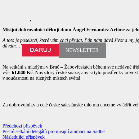
Misijní dobrovolníci děkují donu Ángel Fernandez Artime za jeho
A toto je poselství, které vám chci předat. Pán nám dává život a my je
dávám…”
NEWSLETTER
DARUJ
Na setkání s mladými v Brně – Žabovřeskách během své nedávné tříd
výši
61.040 Kč
. Navzdory české snaze, aby si tyto prostředky odvezl
v současnosti na různých místech světa!
Za dobrovolníky a celé české salesiánské dílo mu chceme vyjádřit ve
Předchozí příspěvek
Pestré setkání delegátů pro misijní animaci na Sadbě
Následující příspěvek