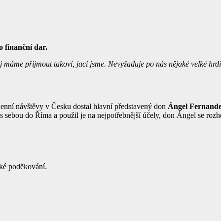
 finanční dar.
j máme přijmout takoví, jací jsme. Nevyžaduje po nás nějaké velké hrdin
enní návštěvy v Česku dostal hlavní představený don
Ángel Fernande
 s sebou do Říma a použil je na nejpotřebnější účely, don Ángel se roz
lké poděkování.