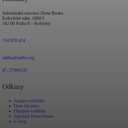
Salesiánská asociace Dona Boska
Kobyliské nám. 1000/1
182 00 Praha 8 – Kobylisy
734 670 424
sadba@sadba.org
IČ: 27006131
Odkazy
Adopce nablízko
Dnes jím jako
Darujme vzdělání
Salesiáni Dona Boska
E-shop