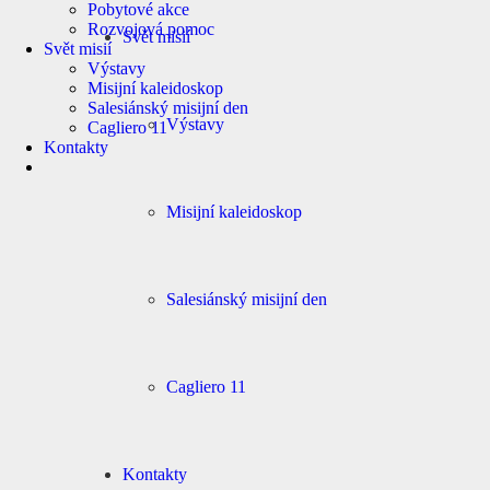
Pobytové akce
Rozvojová pomoc
Svět misií
Svět misií
Výstavy
Misijní kaleidoskop
Salesiánský misijní den
Výstavy
Cagliero 11
Kontakty
Misijní kaleidoskop
Salesiánský misijní den
Cagliero 11
Kontakty