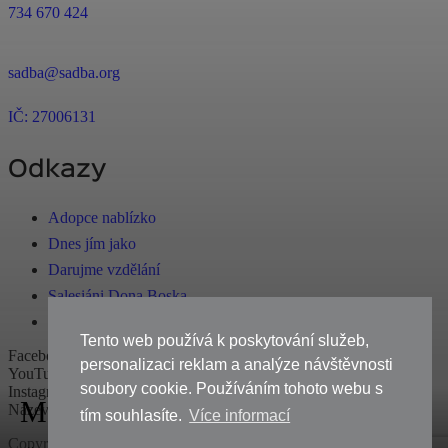
734 670 424
sadba@sadba.org
IČ: 27006131
Odkazy
Adopce nablízko
Dnes jím jako
Darujme vzdělání
Salesiáni Dona Boska
E-shop
Tento web používá k poskytování služeb,
Facebook
personalizaci reklam a analýze návštěvnosti
YouTube
soubory cookie. Používáním tohoto webu s
Instagram
Medik bez zábran
Název
tím souhlasíte.
Více informací
Copyright 2018 Salesiánská asociace Dona Boska