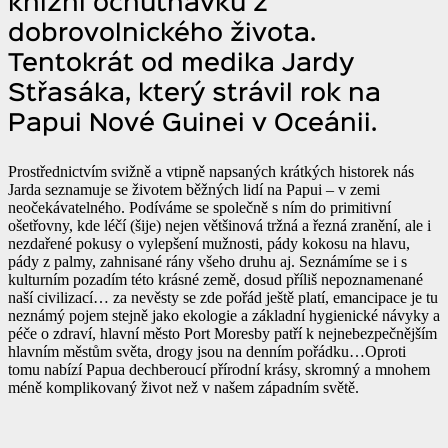
knižní ochutnávku z
dobrovolnického života.
Tentokrát od medika Jardy
Střasáka, který strávil rok na
Papui Nové Guinei v Oceánii.
Prostřednictvím svižně a vtipně napsaných krátkých historek nás
Jarda seznamuje se životem běžných lidí na Papui – v zemi
neočekávatelného. Podíváme se společně s ním do primitivní
ošetřovny, kde léčí (šije) nejen většinová tržná a řezná zranění, ale i
nezdařené pokusy o vylepšení mužnosti, pády kokosu na hlavu,
pády z palmy, zahnisané rány všeho druhu aj. Seznámíme se i s
kulturním pozadím této krásné země, dosud příliš nepoznamenané
naší civilizací… za nevěsty se zde pořád ještě platí, emancipace je tu
neznámý pojem stejně jako ekologie a základní hygienické návyky a
péče o zdraví, hlavní město Port Moresby patří k nejnebezpečnějším
hlavním městům světa, drogy jsou na denním pořádku…Oproti
tomu nabízí Papua dechberoucí přírodní krásy, skromný a mnohem
méně komplikovaný život než v našem západním světě.