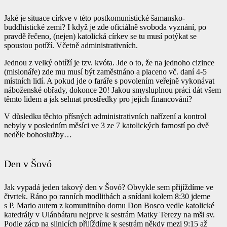
Jaké je situace církve v této postkomunistické šamansko-
buddhistické zemi? I když je zde oficiálně svoboda vyznání, po
pravdě řečeno, (nejen) katolická církev se tu musí potýkat se
spoustou potíží. Včetně administrativních.
Jednou z velký obtíží je tzv. kvóta. Jde o to, že na jednoho cizince
(misionáře) zde mu musí být zaměstnáno a placeno vč. daní 4-5
místních lidí. A pokud jde o faráře s povolením veřejně vykonávat
náboženské obřady, dokonce 20! Jakou smysluplnou práci dát všem
těmto lidem a jak sehnat prostředky pro jejich financování?
V důsledku těchto přísných administrativních nařízení a kontrol
nebyly v posledním měsíci ve 3 ze 7 katolických farností po dvě
neděle bohoslužby…
Den v Šovó
Jak vypadá jeden takový den v Šovó? Obvykle sem přijíždíme ve
čtvrtek. Ráno po ranních modlitbách a snídani kolem 8:30 jdeme
s P. Mario autem z komunitního domu Don Bosco vedle katolické
katedrály v Ulánbátaru nejprve k sestrám Matky Terezy na mši sv.
Podle zácp na silnicích přijíždíme k sestrám někdy mezi 9:15 až