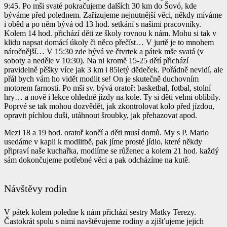
9:45. Po mši svaté pokračujeme dalších 30 km do Šovó, kde
býváme před polednem. Zařizujeme nejnutnější věci, někdy míváme
i oběd a po něm bývá od 13 hod. setkání s našimi pracovníky.
Kolem 14 hod. přichází děti ze školy rovnou k nám. Mohu si tak v
klidu napsat domácí úkoly či něco přečíst… V jurtě je to mnohem
náročnější… V 15:30 zde bývá ve čtvrtek a pátek mše svatá (v
soboty a neděle v 10:30). Na ni kromě 15-25 dětí přichází
pravidelně pěšky více jak 3 km i 85letý dědeček. Pořádně nevidí, ale
přál bych vám ho vidět modlit se! On je skutečně duchovním
motorem farnosti. Po mši sv. bývá oratoř: basketbal, fotbal, stolní
hry… a nově i lekce ohledně jízdy na kole. Ty si děti velmi oblíbily.
Poprvé se tak mohou dozvědět, jak zkontrolovat kolo před jízdou,
opravit píchlou duši, utáhnout šroubky, jak přehazovat apod.
Mezi 18 a 19 hod. oratoř končí a děti musí domů. My s P. Mario
usedáme v kapli k modlitbě, pak jíme prosté jídlo, které někdy
připraví naše kuchařka, modlíme se růženec a kolem 21 hod. každý
sám dokončujeme potřebné věci a pak odcházíme na kutě.
Návštěvy rodin
V pátek kolem poledne k nám přichází sestry Matky Terezy.
Častokrát spolu s nimi navštěvujeme rodiny a zjišťujeme jejich