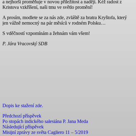
a nejhorší proměňuje v novou příležitost a naději. Kéž radost z
Kristova vzkříšení, naši tmu ve světlo promění!
A prosím, modlete se za nás zde, zvláště za bratra Kryštofa, který
jen vážně nemocný na pár měsíců v rodném Polsku…
S vděčností vzpomínám a žehnám vám všem!
P. Jára Vracovský SDB
Dopis ke stažení zde.
Předchozí příspěvek
Po stopách indického salesiána P. Jana Meda
Následující příspěvek
Misijní zprávy ze světa Cagliero 11 – 5/2019