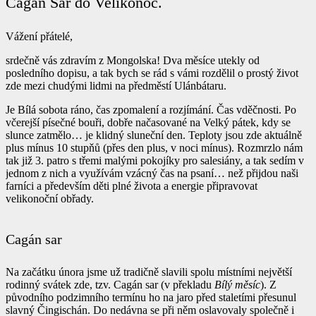
Cagán Sar do Velikonoc.
Vážení přátelé,
srdečně vás zdravím z Mongolska! Dva měsíce utekly od
posledního dopisu, a tak bych se rád s vámi rozdělil o prostý život
zde mezi chudými lidmi na předměstí Ulánbátaru.
Je Bílá sobota ráno, čas zpomalení a rozjímání. Čas vděčnosti. Po
včerejší písečné bouři, dobře načasované na Velký pátek, kdy se
slunce zatmělo… je klidný sluneční den. Teploty jsou zde aktuálně
plus mínus 10 stupňů (přes den plus, v noci mínus). Rozmrzlo nám
tak již 3. patro s třemi malými pokojíky pro salesiány, a tak sedím v
jednom z nich a využívám vzácný čas na psaní… než přijdou naši
farníci a především děti plné života a energie připravovat
velikonoční obřady.
Cagán sar
Na začátku února jsme už tradičně slavili spolu místními největší
rodinný svátek zde, tzv. Cagán sar (v překladu
Bílý měsíc
). Z
původního podzimního termínu ho na jaro před staletími přesunul
slavný Čingischán. Do nedávna se při něm oslavovaly společně i