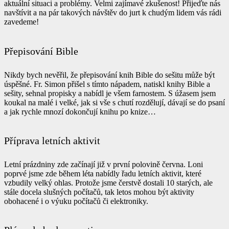
aktuální situaci a problémy. Velmi zajímavé zkušenost! Přijeďte nás
navštívit a na pár takových návštěv do jurt k chudým lidem vás rádi
zavedeme!
Přepisování Bible
Nikdy bych nevěřil, že přepisování knih Bible do sešitu může být
úspěšné. Fr. Simon přišel s tímto nápadem, natiskl knihy Bible a
sešity, sehnal propisky a nabídl je všem farnostem. S úžasem jsem
koukal na malé i velké, jak si vše s chutí rozdělují, dávají se do psaní
a jak rychle mnozí dokončují knihu po knize…
Příprava letních aktivit
Letní prázdniny zde začínají již v první polovině června. Loni
poprvé jsme zde během léta nabídly řadu letních aktivit, které
vzbudily velký ohlas. Protože jsme čerstvě dostali 10 starých, ale
stále docela slušných počítačů, tak letos mohou být aktivity
obohacené i o výuku počítačů či elektroniky.