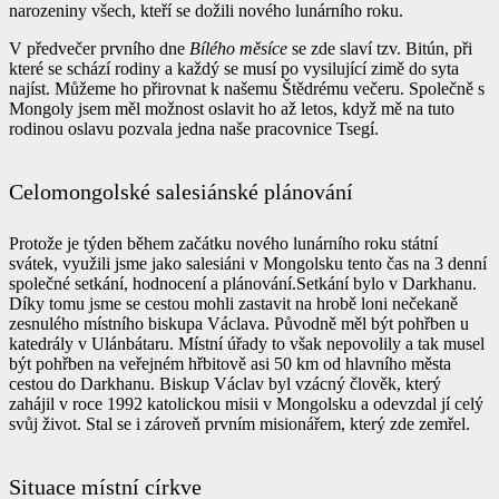
narozeniny všech, kteří se dožili nového lunárního roku.
V předvečer prvního dne
Bílého měsíce
se zde slaví tzv. Bitún, při
které se schází rodiny a každý se musí po vysilující zimě do syta
najíst. Můžeme ho přirovnat k našemu Štědrému večeru. Společně s
Mongoly jsem měl možnost oslavit ho až letos, když mě na tuto
rodinou oslavu pozvala jedna naše pracovnice Tsegí.
Celomongolské salesiánské plánování
Protože je týden během začátku nového lunárního roku státní
svátek, využili jsme jako salesiáni v Mongolsku tento čas na 3 denní
společné setkání, hodnocení a plánování.
Setkání bylo v Darkhanu.
Díky tomu jsme se cestou mohli zastavit na hrobě loni nečekaně
zesnulého místního biskupa Václava. Původně měl být pohřben u
katedrály v Ulánbátaru. Místní úřady to však nepovolily a tak musel
být pohřben na veřejném hřbitově asi 50 km od hlavního města
cestou do Darkhanu. Biskup Václav byl vzácný člověk, který
zahájil v roce 1992 katolickou misii v Mongolsku a odevzdal jí celý
svůj život. Stal se i zároveň prvním misionářem, který zde zemřel.
Situace místní církve