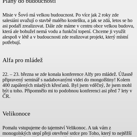
Plány do budoucnosti
Misie v Šovó má velkou budoucnost. Po více jak 2 roky zde
salesiáni uvažují o stavbě malého kostelíku, a jak se zdá, letos se ho
asi podaří zrealizovat. Dále zde máme v centru obce velkou budovu,
která ale bohužel nemá vodu a funkční topení. Chceme ji využít
alespoň v létě a v budoucnosti zde realizovat projekt, který místní
potřebují.
Alfa pro mládež
22. – 23. března se zde konala konference Alfy pro mládež. Úžasně
připravený seminář s nadabovanými videi do mongolštiny! Kolem
400 zapálených mladých křesťanů. Byl jsem vděčný, že jsem mohl
být u toho. Připomnělo mi to podobnou konferenci asi před 7 lety v
ČR.
Velikonoce
Pomalu vstupujeme do tajemství Velikonoc. A tak vám z
monogolských stepí přeji otevřené srdce pro Toho, který to nejtěžší