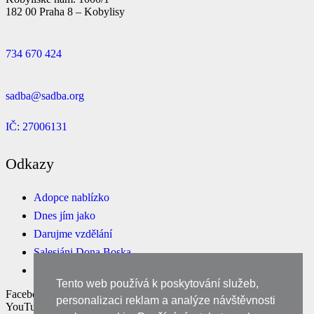
182 00 Praha 8 – Kobylisy
734 670 424
sadba@sadba.org
IČ: 27006131
Odkazy
Adopce nablízko
Dnes jím jako
Darujme vzdělání
Salesiáni Dona Boska
E-shop
Tento web používá k poskytování služeb,
Facebook
personalizaci reklam a analýze návštěvnosti
YouTube