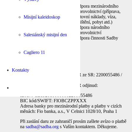
podpora mezinárodního
misijní a
dobrovolnictví (příprava,
rozvojové
cestovní náklady, víza,
Misijní kaleidoskop
hlavní
projekty
pojištění, pobyt atd.)
zaměření
podpora
podpora národního
činnosti Sadby
dobrovolnictví
Salesiánský misijní den
podpora činnosti Sadby
Cagliero 11
Účet pro dary v EUR
Kontakty
Bankovní spojení pro platby v EUR ze SR: 2200055486 /
8330
Bankovní spojení pro platby v EUR odjinud:
IBAN: CZ1920100000002200055486
BIC kód/SWIFT: FIOBCZPPXXX
Adresa banky pro mezinárodní platby a platby v cizích
měnách: Fio banka, a.s., V Celnici 1028/10, Praha 1
Při zaslání daru ze zahraničí prosím zašlete avízo o platbě
na
sadba@sadba.org
s Vaším kontaktem. Děkujeme.